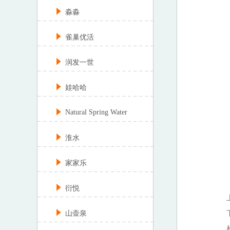
淼淼
雀巢优活
润发一世
娃哈哈
Natural Spring Water
淮水
家家乐
衍悦
山壶泉